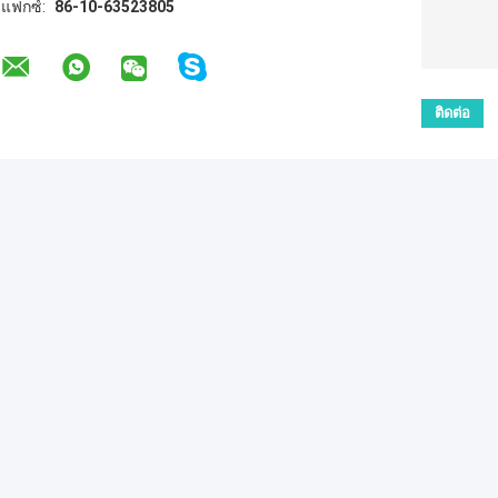
แฟกซ์:
86-10-63523805