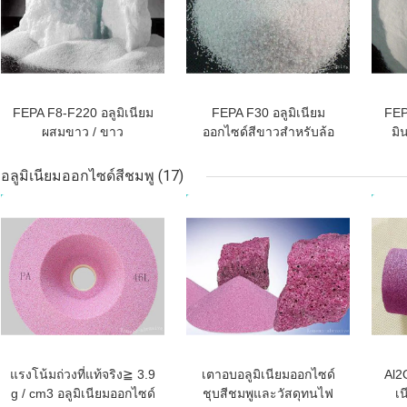
FEPA F8-F220 อลูมิเนียม
FEPA F30 อลูมิเนียม
FEP
ผสมขาว / ขาว
ออกไซด์สีขาวสำหรับล้อ
มิ
Corundum Na2O
ขัดเจียรนัย
แล
&lt;0.35%
อลูมิเนียมออกไซด์สีชมพู
(17)
ราคาถูกที่สุด
ราคาถูกที่สุด
ราคา
แรงโน้มถ่วงที่แท้จริง≧ 3.9
เตาอบอลูมิเนียมออกไซด์
Al2O
g / cm3 อลูมิเนียมออกไซด์
ชุบสีชมพูและวัสดุทนไฟ
เ