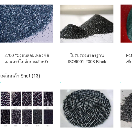
ราคาถูกที่สุด
ราคาถูกที่สุด
ราคา
2700 ℃จุดหลอมเหลวซิลิ
ใบรับรองมาตรฐาน
F18
คอนคาร์ไบด์กรวดสำหรับ
ISO9001 2008 Black
เขี
เครื่องมือขัด
Silicon Carbide สาร
ล้อ
กัดกร่อน F8-F220
เหล็กกล้า Shot
(13)
ราคาถูกที่สุด
ราคาถูกที่สุด
ราคา