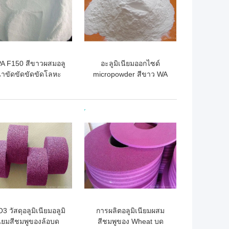
A F150 สีขาวผสมอลู
อะลูมิเนียมออกไซด์
นาขัดขัดขัดขัดโลหะ
micropowder สีขาว WA
ะโลหะที่ไม่ใช่โลหะ
P240-P2500 สำหรับการ
รักษาความแม่นยำ
ถูกที่สุด
ราคาถูกที่สุด
3 วัสดุอลูมิเนียมอลูมิ
การผลิตอลูมิเนียมผสม
นียมสีชมพูของล้อบด
สีชมพูของ Wheat บด