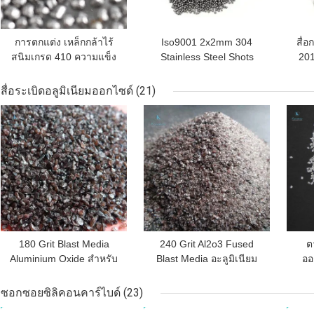
การตกแต่ง เหล็กกล้าไร้
Iso9001 2x2mm 304
สื่
สนิมเกรด 410 ความแข็ง
Stainless Steel Shots
201
สูง
Blasting Media
สื่อระเบิดอลูมิเนียมออกไซด์
(21)
ราคาถูกที่สุด
ราคาถูกที่สุด
ราคา
180 Grit Blast Media
240 Grit Al2o3 Fused
ต
Aluminium Oxide สำหรับ
Blast Media อะลูมิเนียม
ออ
วัสดุทนไฟ
ออกไซด์
ซอกซอยซิลิคอนคาร์ไบด์
(23)