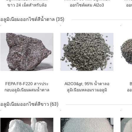
ขาว 24 เม็ดสำหรับล้อ
ออกไซด์ผสม Al2o3
ออ
เจียร
เ
อลูมิเนียมออกไซด์สีน้ำตาล
(35)
ราคาถูกที่สุด
ราคาถูกที่สุด
ราคา
FEPA F8-F220 สารประ
Al2O3&gt; 95% น้ำตาลอ
B
กอบอลูมิเนียมผสมน้ำตาล
ลูมิเนียมหลอมรวมอลูมิ
ออ
(Brown Fused Alumina)
เนียมออกไซด์มีเดีย
F22
สำหรับสารกัดกร่อน /
อลูมิเนียมออกไซด์สีขาว
(63)
ทรายพ่นทราย
ราคาถูกที่สุด
ราคาถูกที่สุด
ราคา