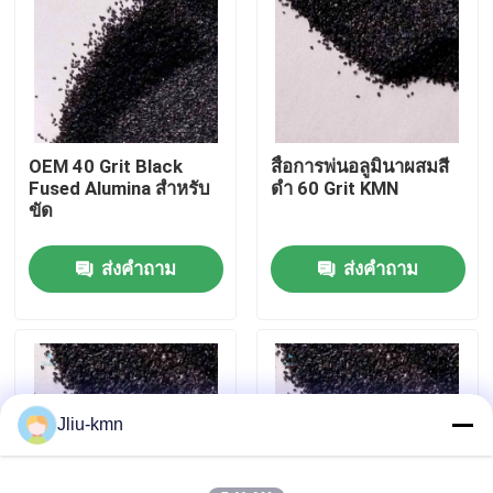
ทัวร์โรงงาน
การควบคุมคุณภาพ
OEM 40 Grit Black
สื่อการพ่นอลูมินาผสมสี
Fused Alumina สำหรับ
ดำ 60 Grit KMN
ติดต่อเรา
ขัด
ส่งคำถาม
ส่งคำถาม
ข่าว
กรณี
VR
Jliu-kmn
อลูมิเนียมออกไซด์ผสม