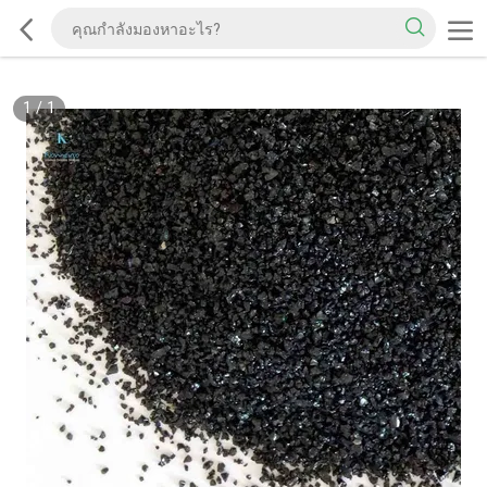
1
/
1