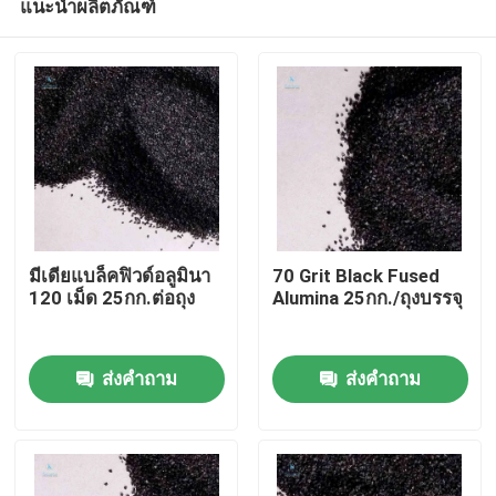
แนะนำผลิตภัณฑ์
มีเดียแบล็คฟิวด์อลูมินา
70 Grit Black Fused
120 เม็ด 25กก.ต่อถุง
Alumina 25กก./ถุงบรรจุ
บ้าน
ส่งคำถาม
ส่งคำถาม
สินค้า
เกี่ยวกับเรา