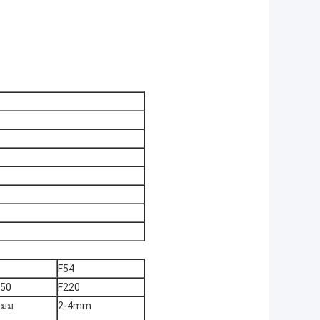
F54
150
F220
2มม
2-4mm