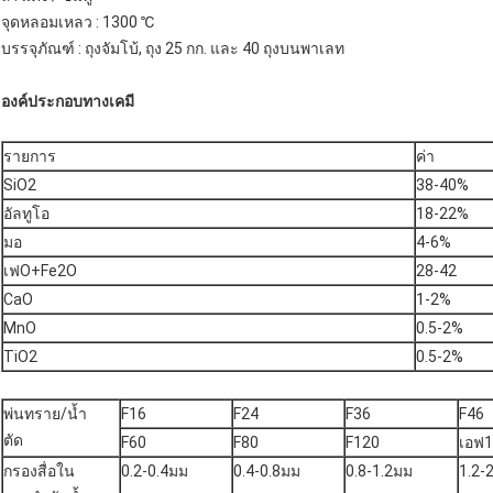
จุดหลอมเหลว : 1300 ℃
บรรจุภัณฑ์ : ถุงจัมโบ้, ถุง 25 กก. และ 40 ถุงบนพาเลท
องค์ประกอบทางเคมี
รายการ
ค่า
SiO2
38-40%
อัลทูโอ
18-22%
มอ
4-6%
เฟO+Fe2O
28-42
CaO
1-2%
MnO
0.5-2%
TiO2
0.5-2%
พ่นทราย/น้ำ
F16
F24
F36
F46
ตัด
F60
F80
F120
เอฟ
กรองสื่อใน
0.2-0.4มม
0.4-0.8มม
0.8-1.2มม
1.2-