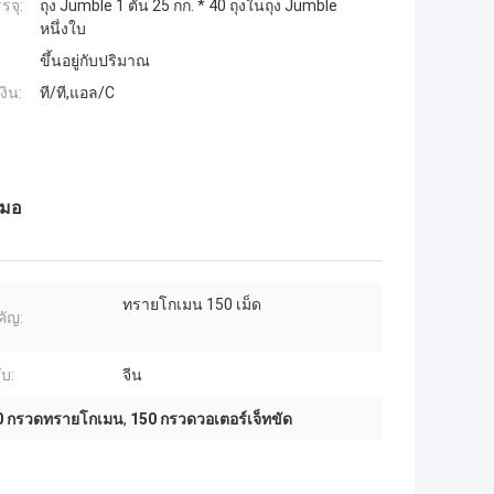
รจุ:
ถุง Jumble 1 ตัน 25 กก. * 40 ถุงในถุง Jumble
หนึ่งใบ
ขึ้นอยู่กับปริมาณ
งิน:
ที/ที,แอล/C
สมอ
ทรายโกเมน 150 เม็ด
ัญ:
ับ:
จีน
0 กรวดทรายโกเมน
,
150 กรวดวอเตอร์เจ็ทขัด