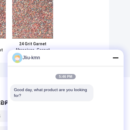
24 Grit Garnet
st
Abrasives, Garnet
e
Blasting Material
Jliu-kmn
ถุงจัมโบ้
5:46 PM
Good day, what product are you looking 
for?
ข้อความไว้