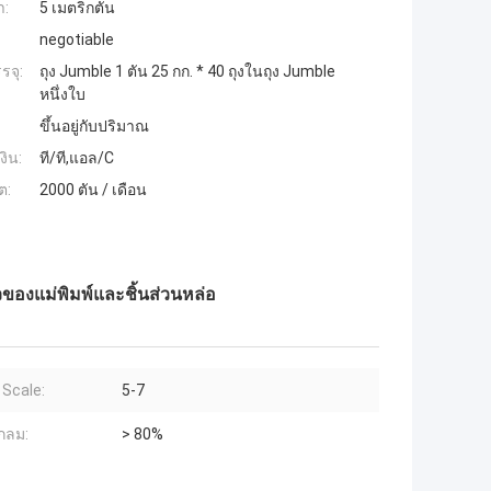
ำ:
5 เมตริกตัน
negotiable
รจุ:
ถุง Jumble 1 ตัน 25 กก. * 40 ถุงในถุง Jumble
หนึ่งใบ
ขึ้นอยู่กับปริมาณ
งิน:
ที/ที,แอล/C
ต:
2000 ตัน / เดือน
องแม่พิมพ์และชิ้นส่วนหล่อ
Scale:
5-7
กลม:
> 80%