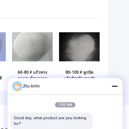
60-80 # แก้วทรง
80-100 # ลูกปัด
ี
กลมสะท้อนความ
แก้วสำหรับงานทำ
ทรงจำของ Glass
เครื่องหมายบนเส้น
Jliu-kmn
Sphere และ
ลวดชิ้นส่วนและ
Frosted Glass บน
อุปกรณ์ขัดเงาสี
ผิวโลหะ
7:03 AM
Good day, what product are you looking 
for?