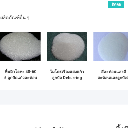
ผลิตภัณฑ์อื่น ๆ
พื้นผิวโลหะ 40-60
ไมโครเรืองแสงแก้ว
สีสะท้อนแสงสี
# ลูกปัดแก้วสะท้อน
ลูกปัด Deburring
สะท้อนแสงลูกปัดส
แสง SiO2 วัสดุพื้น
ของกึ่งตัวนำและท่อ
ISO9001 2008
ฐาน
พลาสติก
Certification