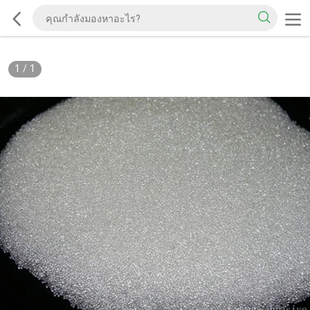
1
/
1