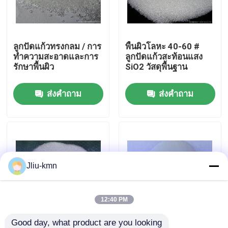
ทัวร์โรงงาน
ลูกปัดแก้วทรงกลม / การ
พื้นผิวโลหะ 40-60 #
ทำความสะอาดและการ
ลูกปัดแก้วสะท้อนแสง
การควบคุมคุณภาพ
รักษาพื้นผิว
SiO2 วัสดุพื้นฐาน
ส่งคำถาม
ส่งคำถาม
ติดต่อเรา
ข่าว
กรณี
Jliu-kmn
VR
12:40 PM
อลูมิเนียมออกไซด์ผสม
Good day, what product are you looking 
ไมโครเรืองแสงแก้ว
สีสะท้อนแสงสีสะท้อน